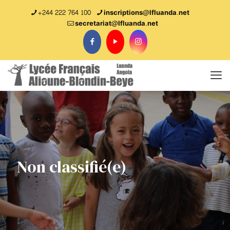
+244 222 764 100
inscriptions@lfluanda.net
secretariat@Ifluanda.net
Non classifié(e)