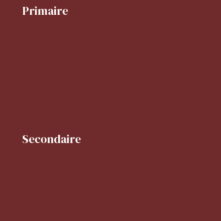
Primaire
Le mot de la directrice
Projet d'école
Horaires du primaire
FLSCO
BCD
Secondaire
Mot de la CPE
Horaire du secondaire
Le CDI