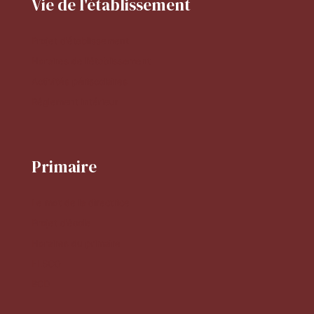
Vie de l'établissement
Projet d'établissement
Horaires de l'établissement
Activités périscolaires
Réglement intérieur
Primaire
Le mot de la directrice
Projet d'école
Horaires du primaire
FLSCO
BCD