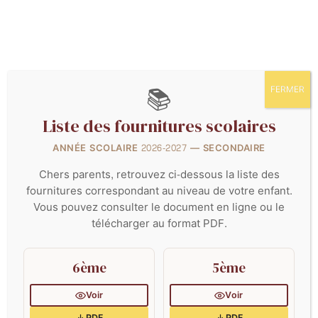
+244 222 764 100
inscriptions@lfluanda.net
secretariat@Ifluanda.net
📚
FERMER
Liste des fournitures scolaires
ANNÉE SCOLAIRE 2026-2027 — SECONDAIRE
Chers parents, retrouvez ci-dessous la liste des
fournitures correspondant au niveau de votre enfant.
Vous pouvez consulter le document en ligne ou le
télécharger au format PDF.
BIENVENUE
Lycée Français Alioune Blondin Beye à Luanda - A
6ème
5ème
Voir
Voir
PDF
PDF