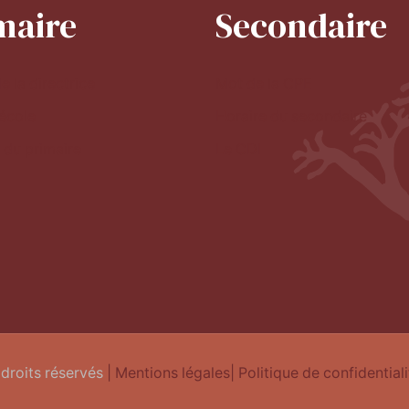
maire
Secondaire
e la directrice
Mot de la CPE
'école
Horaire du secondaire
 du primaire
Le CDI
 droits réservés
| Mentions légales
| Politique de confidentiali