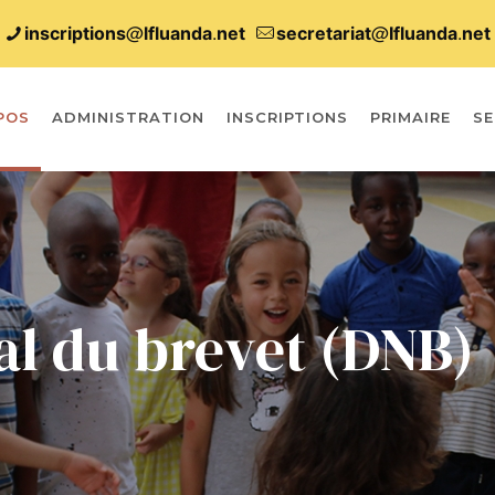
inscriptions@lfluanda.net
secretariat@Ifluanda.net
POS
ADMINISTRATION
INSCRIPTIONS
PRIMAIRE
SE
al du brevet (DNB)