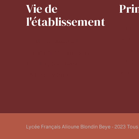
Vie de
Pri
l'établissement
Le mot d
Projet d
Projet d'établissement
Horaires
Horaires de l'établissement
FLSCO
Activités périscolaires
BCD
Réglement intérieur
Lycée Français Alioune Blondin Beye - 2023 Tous