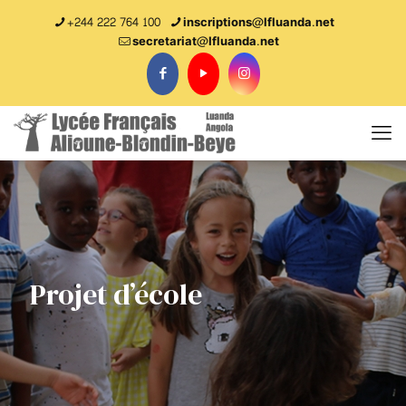
+244 222 764 100
inscriptions@lfluanda.net
secretariat@Ifluanda.net
Projet d’école