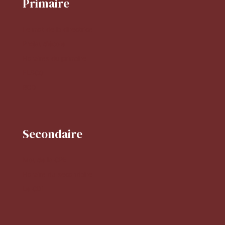
Primaire
Le mot de la directrice
Projet d'école
Horaires du primaire
FLSCO
BCD
Secondaire
Mot de la CPE
Horaire du secondaire
Le CDI