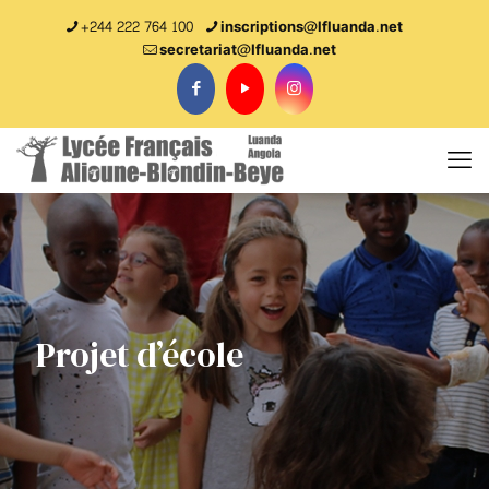
+244 222 764 100
inscriptions@lfluanda.net
secretariat@Ifluanda.net
Projet d’école