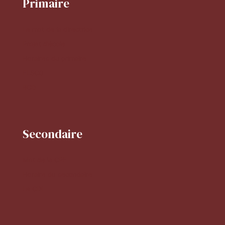
Primaire
Le mot de la directrice
Projet d'école
Horaires du primaire
FLSCO
BCD
Secondaire
Mot de la CPE
Horaire du secondaire
Le CDI