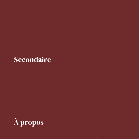
Projet d'école
Horaires du primaire
FLSCO
BCD
Secondaire
Mot de la CPE
Horaire du secondaire
Le CDI
À propos
Le mot du proviseur