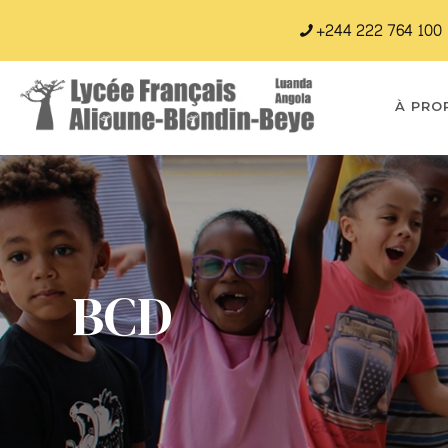
+244 222 764 100
À PRO
BCD