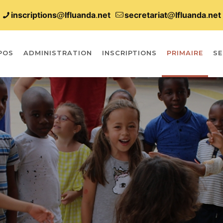
inscriptions@lfluanda.net
secretariat@Ifluanda.net
POS
ADMINISTRATION
INSCRIPTIONS
PRIMAIRE
SE