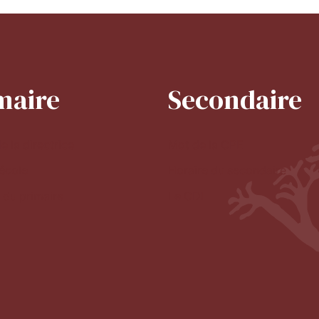
maire
Secondaire
e la directrice
Mot de la CPE
'école
Horaire du secondaire
 du primaire
Le CDI