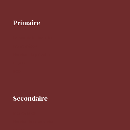
Primaire
Le mot de la directrice
Projet d'école
Horaires du primaire
FLSCO
BCD
Secondaire
Mot de la CPE
Horaire du secondaire