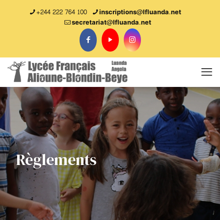
+244 222 764 100
inscriptions@lfluanda.net
secretariat@Ifluanda.net
Règlements