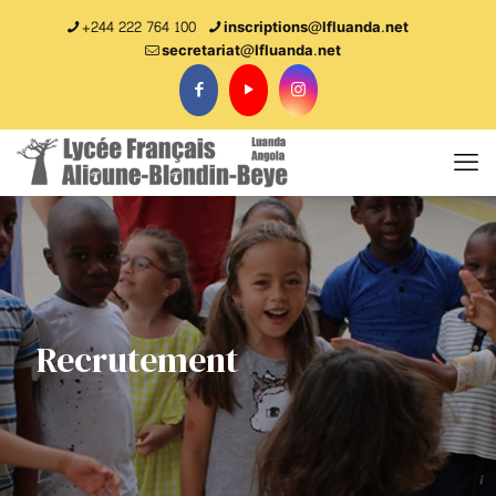
+244 222 764 100
inscriptions@lfluanda.net
secretariat@Ifluanda.net
Recrutement