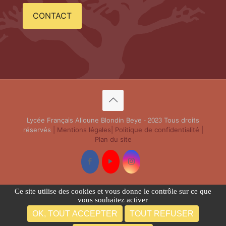
CONTACT
Lycée Français Alioune Blondin Beye - 2023 Tous droits
réservés
| Mentions légales
| Politique de confidentialité
|
Plan du site
Ce site utilise des cookies et vous donne le contrôle sur ce que
vous souhaitez activer
OK, TOUT ACCEPTER
TOUT REFUSER
Français
Português
(
Portugais - du Portugal
)