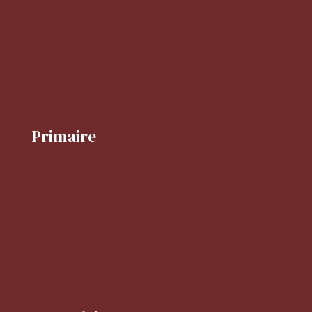
Projet d'établissement
Horaires de l'établissement
Activités périscolaires
Réglement intérieur
Primaire
Le mot de la directrice
Projet d'école
Horaires du primaire
FLSCO
BCD