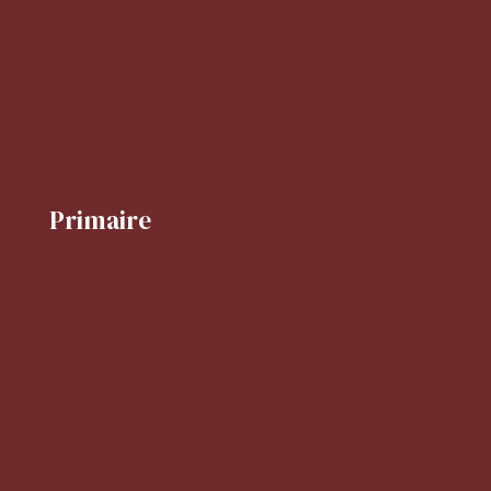
Projet d'établissement
Horaires de l'établissement
Activités périscolaires
Réglement intérieur
Primaire
Le mot de la directrice
Projet d'école
Horaires du primaire
FLSCO
BCD