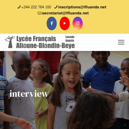
+244 222 764 100
inscriptions@lfluanda.net
secretariat@Ifluanda.net
interview