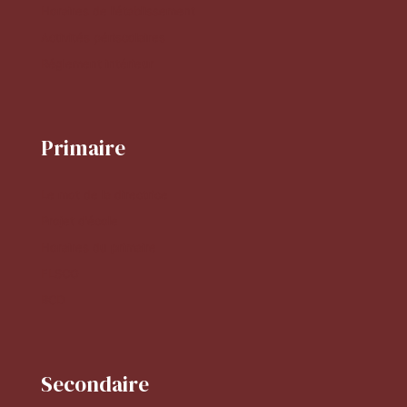
Horaires de l'établissement
Activités périscolaires
Réglement intérieur
Primaire
Le mot de la directrice
Projet d'école
Horaires du primaire
FLSCO
BCD
Secondaire