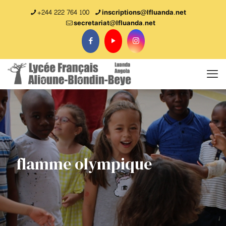
+244 222 764 100
inscriptions@lfluanda.net
secretariat@Ifluanda.net
flamme olympique