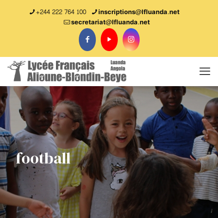
+244 222 764 100
inscriptions@lfluanda.net
secretariat@Ifluanda.net
football