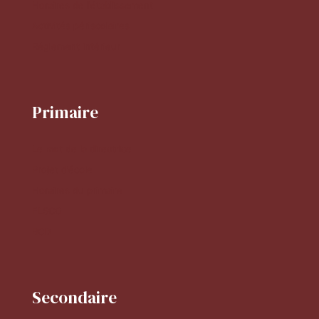
Horaires de l'établissement
Activités périscolaires
Réglement intérieur
Primaire
Le mot de la directrice
Projet d'école
Horaires du primaire
FLSCO
BCD
Secondaire