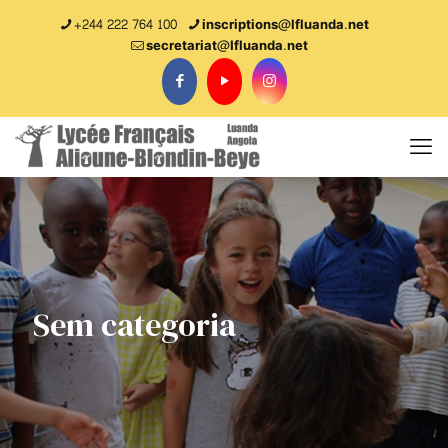
+244 222 764 100
inscriptions@lfluanda.net
secretariat@Ifluanda.net
Sem categoria