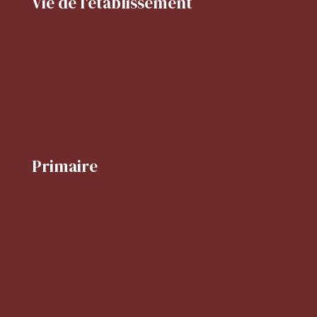
Vie de l'établissement
Projet d'établissement
Horaires de l'établissement
Activités périscolaires
Réglement intérieur
Primaire
Le mot de la directrice
Projet d'école
Horaires du primaire
FLSCO
BCD