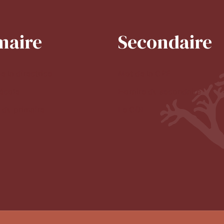
maire
Secondaire
e la directrice
Mot de la CPE
'école
Horaire du secondaire
 du primaire
Le CDI