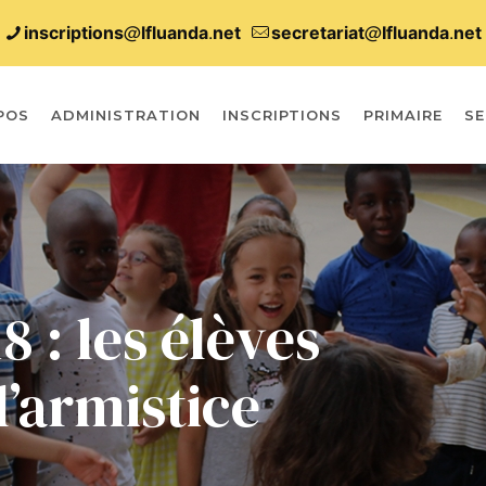
inscriptions@lfluanda.net
secretariat@Ifluanda.net
POS
ADMINISTRATION
INSCRIPTIONS
PRIMAIRE
SE
 : les élèves
armistice