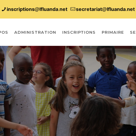
inscriptions@lfluanda.net
secretariat@Ifluanda.net
POS
ADMINISTRATION
INSCRIPTIONS
PRIMAIRE
SE