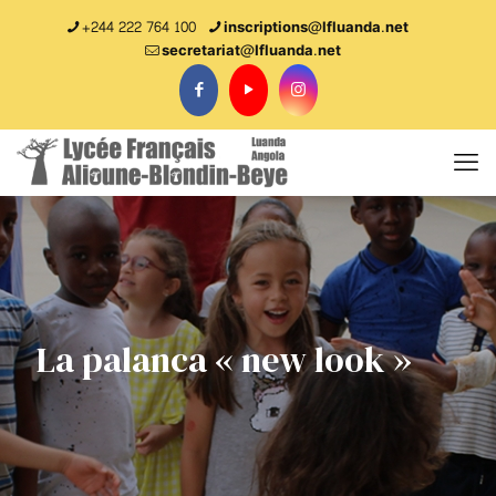
+244 222 764 100
inscriptions@lfluanda.net
secretariat@Ifluanda.net
La palanca « new look »