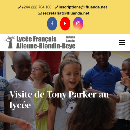
+244 222 764 100
inscriptions@lfluanda.net
secretariat@Ifluanda.net
Visite de Tony Parker au
lycée