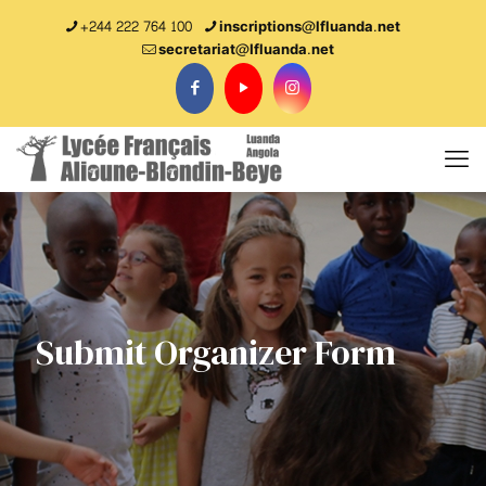
+244 222 764 100
inscriptions@lfluanda.net
secretariat@Ifluanda.net
Submit Organizer Form