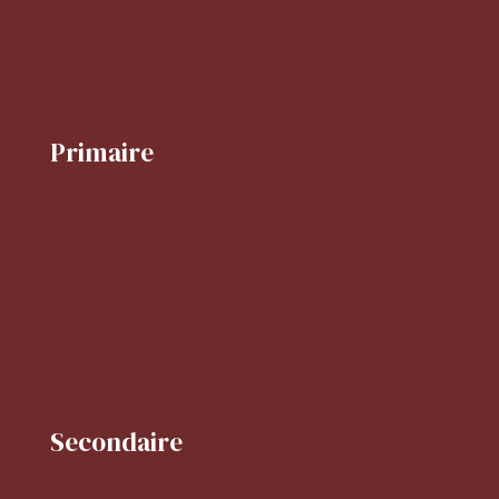
Activités périscolaires
Réglement intérieur
Primaire
Le mot de la directrice
Projet d'école
Horaires du primaire
FLSCO
BCD
Secondaire