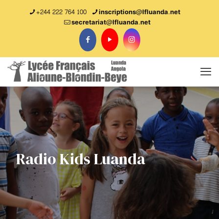
+244 222 764 100
inscriptions@lfluanda.net
secretariat@Ifluanda.net
Radio Kids Luanda