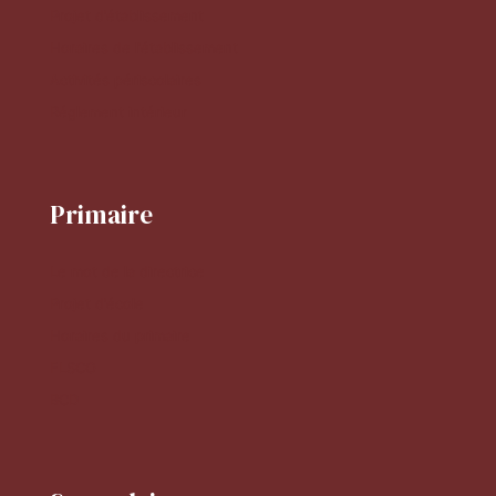
Projet d'établissement
Horaires de l'établissement
Activités périscolaires
Réglement intérieur
Primaire
Le mot de la directrice
Projet d'école
Horaires du primaire
FLSCO
BCD