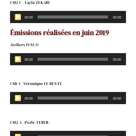
CM2 C - Layla ZEKARI
Lecteur
audio
00:00
00:00
Émissions réalisées en juin 2019
Ateliers FLSCO
Lecteur
audio
00:00
00:00
CM1 A - Véronique LE RESTE
Lecteur
audio
00:00
00:00
CM2 A - Perle TERVIL
Lecteur