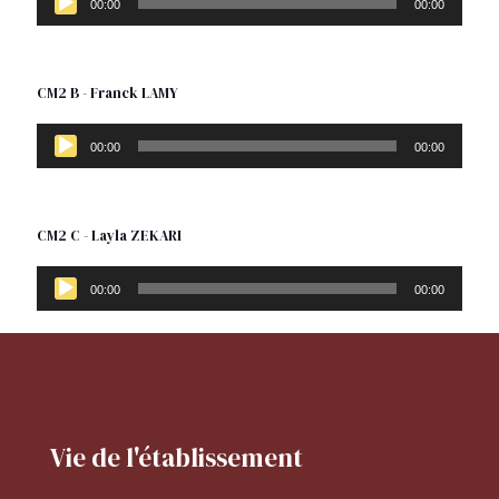
audio
00:00
00:00
CM2 B - Franck LAMY
Lecteur
audio
00:00
00:00
CM2 C - Layla ZEKARI
Lecteur
audio
00:00
00:00
Vie de l'établissement