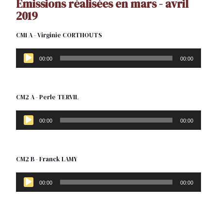
Émissions réalisées en mars - avril
2019
CM1 A - Virginie CORTHOUTS
Lecteur
audio
00:00
00:00
CM2 A - Perle TERVIL
Lecteur
audio
00:00
00:00
CM2 B - Franck LAMY
Lecteur
audio
00:00
00:00