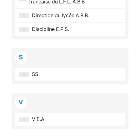
française du L.F.L. A.B.B
Direction du lycée A.B.B.
Discipline E.P.S.
S
SS
V
V.E.A.