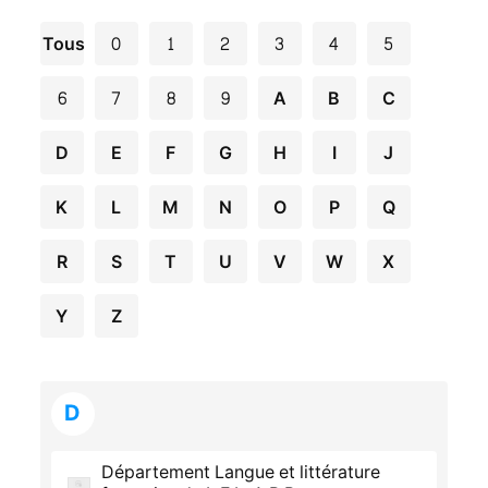
Tous
0
1
2
3
4
5
6
7
8
9
A
B
C
D
E
F
G
H
I
J
K
L
M
N
O
P
Q
R
S
T
U
V
W
X
Y
Z
D
Département Langue et littérature