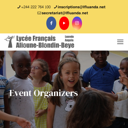
+244 222 764 100
inscriptions@lfluanda.net
secretariat@Ifluanda.net
Event Organizers