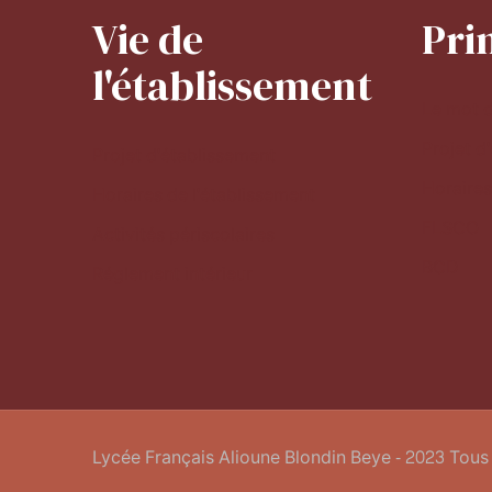
Vie de
Pri
l'établissement
Le mot d
Projet d
Projet d'établissement
Horaires
Horaires de l'établissement
FLSCO
Activités périscolaires
BCD
Réglement intérieur
Lycée Français Alioune Blondin Beye - 2023 Tous