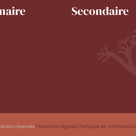
maire
Secondaire
e la directrice
Mot de la CPE
'école
Horaire du secondaire
 du primaire
Le CDI
 droits réservés
| Mentions légales
| Politique de confidentiali