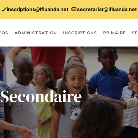
inscriptions@lfluanda.net
secretariat@Ifluanda.net
POS
ADMINISTRATION
INSCRIPTIONS
PRIMAIRE
SE
Secondaire